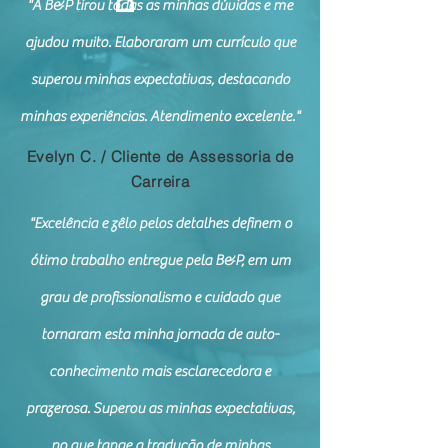
"A B&P tirou todas as minhas dúvidas e me
ajudou muito. Elaboraram um currículo que
superou minhas expectativas, destacando
minhas experiências. Atendimento excelente."
Evelyn C. / Cliente de Assessoria de
Carreira
"Excelência e zêlo pelos detalhes definem o
ótimo trabalho entregue pela B&P, em um
grau de profissionalismo e cuidado que
tornaram esta minha jornada de auto-
conhecimento mais esclarecedora e
prazerosa. Superou as minhas expectativas,
no que tange a tradução de minhas