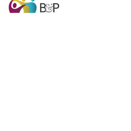
Acesso Rápido
Com atuação nacional, a B&P trabalha
com ferramentas que contribuem para
uma gestão de RH eficiente.
Fale Conosco
E-
mail:
contato@bpdesenvolvimento.
com
Rua Almirante Protógenes, 289 -
12° andar – Cj. 122
Jardim – Santo André - SP
CEP:
09090-760
Telefone:
(11) 4979-6999