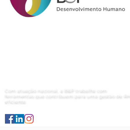
Com atuação nacional, a B&P trabalha com
ferramentas que contribuem para uma gestão de R
eficiente.