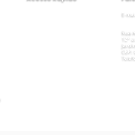
E-mai
HOME
SOBRE NÓS
Rua A
12° a
NOSSAS SOLUÇÕES
Jardi
ENVIE SEU CURRÍCULO
CEP: 
Telef
VAGAS ABERTAS
ARTIGOS E PUBLICAÇÕES
H