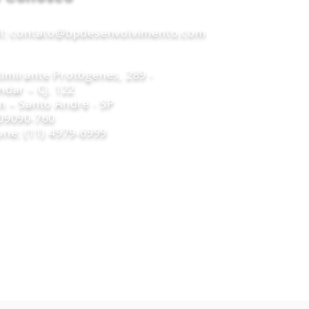
l:
contato@bpdesenvolvimento.com
lmirante Protógenes, 289 -
ndar – Cj. 122
m – Santo André - SP
09090-760
one: (11) 4979-6999