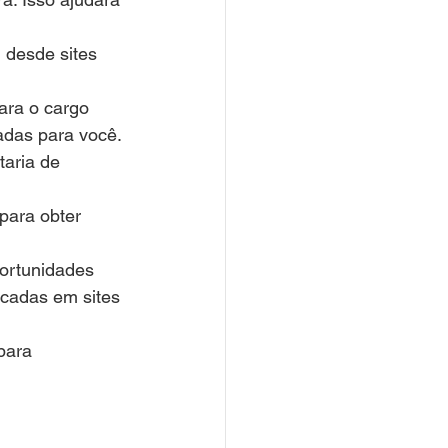
 desde sites 
ara o cargo 
adas para você.
aria de 
para obter 
ortunidades 
icadas em sites 
para 