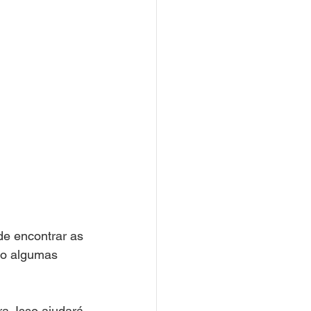
de encontrar as 
ão algumas 
a. Isso ajudará 