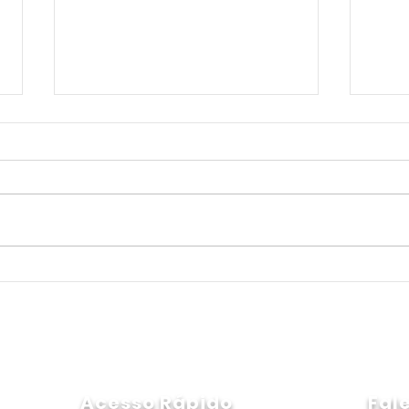
Liderança Tóxica: O Impacto
Você
nos Resultados e no Bem-
pote
Estar do Colaborador
prep
emp
Acesso Rápido
Fal