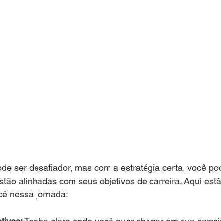
de ser desafiador, mas com a estratégia certa, você po
tão alinhadas com seus objetivos de carreira. Aqui est
cê nessa jornada:
tivos:
 Tenha claro onde você quer chegar em sua carreir