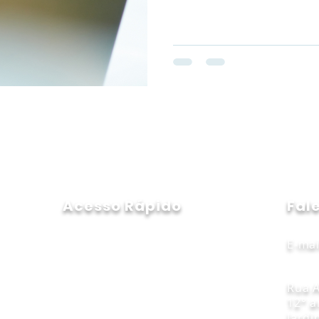
Acesso Rápido
Fal
E-mai
HOME
SOBRE NÓS
Rua A
12° a
NOSSAS SOLUÇÕES
Jardi