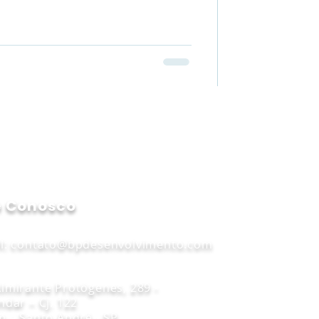
e Conosco
l:
contato@bpdesenvolvimento.com
lmirante Protógenes, 289 -
ndar – Cj. 122
m – Santo André - SP